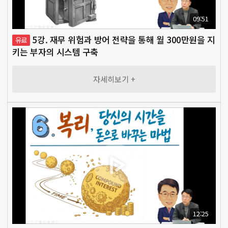
09:51
5강. 재무 위험과 방어 전략을 통해 월 300만원을 지
유료
키는 부자의 시스템 구축
1644-
자세히보기 +
5607
평
일
8:00
~18:00
주
말/
공
휴
일
12:25
휴