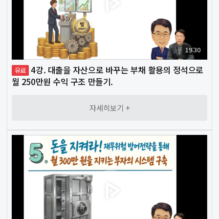
하
는
질
문
19:30
4강. 대출을 자산으로 바꾸는 부채 활용의 정석으로
유료
이
월 250만원 수익 구조 만들기.
❯
벤
트
자세히보기 +
전
❯
문
가
상
시
모
집