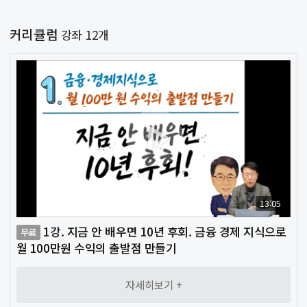
커리큘럼
강좌 12개
로
마
회
그
이
원
인
페
가
이
입
LIVE
❯
지
방
송
문
❯
13:05
자
리
1강. 지금 안 배우면 10년 후회. 금융 경제 지식으로
무료
월 100만원 수익의 출발점 만들기
딩
자세히보기 +
종
❯