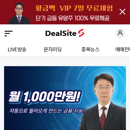
close
딜
사
이
트
S
LIVE방송
문자리딩
종목뉴스
매매전
에
오
신
것
을
환
영
합