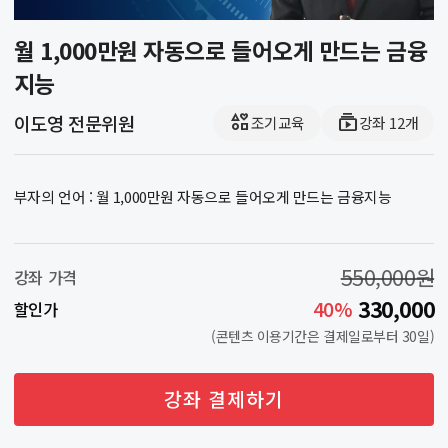
니
다!
월 1,000만원 자동으로 들어오게 만드는 금융
로
지능
그
인
interests
subscriptions
이도영 전문위원
조기교육
강좌 12개
하
시
고
부자의 언어 : 월 1,000만원 자동으로 들어오게 만드는 금융지능
다
양
한
서
550,000원
강좌 가격
비
330,000
40%
할인가
스
를
(콘텐츠 이용기간은 결제일로부터 30일)
받
아
강좌 결제하기
보
세
요!