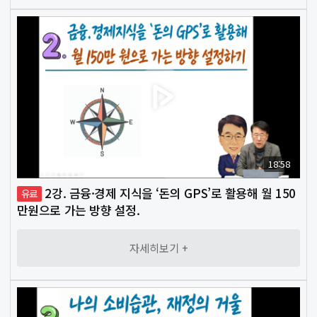
목
뉴
스
매
❯
매
전
략
18:58
2강. 금융·경제 지식을 ‘돈의 GPS’로 활용해 월 150
유료
회
❯
만원으로 가는 방향 설정.
원
후
자세히보기 +
기
아
❯