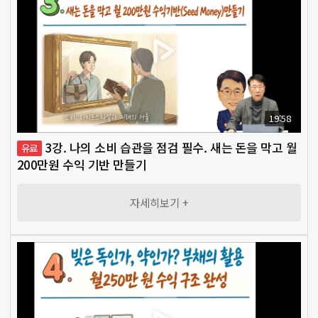
카
데
미
고
❯
객
19:58
센
3강. 나의 소비 습관을 점검 필수. 새는 돈을 막고 월
유료
터
200만원 수익 기반 만들기
공
자세히보기 +
지
사
항
자
주