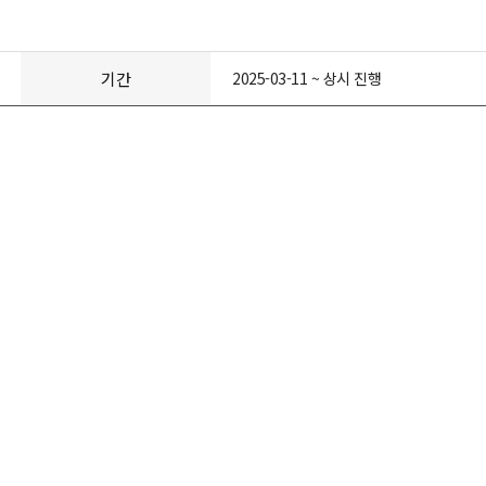
기간
2025-03-11 ~ 상시 진행
이벤트) 8월 카드결제 이벤트 !!
-31
기간 : 2026-08-01 ~ 2026-08-31
D-22
진
행