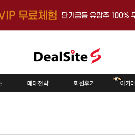
스
매매전략
회원후기
아카