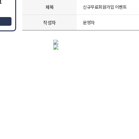
표
제목
신규무료회원가입 이벤트
작성자
운영자
이벤트) 8월 BIG 썸머 이벤트
기간 : 2026-08-01 ~ 2026-08
D-22
딜사이트S 3일 무료체험 진행!!
기간 : 2025-07-18 ~ 상시 진
진행중