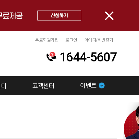
close
무료회원가입
로그인
아이디/비번찾기
1644-5607
이벤트
데미
고객센터