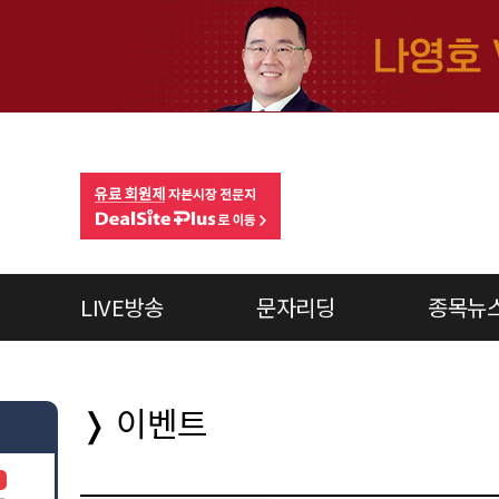
LIVE방송
문자리딩
종목뉴
timer
❭ 이벤트