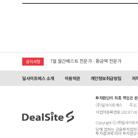
7월 월간베스트 전문가 - 황금맥 전문가
공지사항
공지) 8월 신용카드 무이자 할부 행사 안내
딜사이트에스 소개
이용약관
개인정보취급방침
저
공지) 7월 신용카드 무이자 할부 행사 안내
투자판단의 최종 책임은 본
(주)딜사이트에스
주소:
2026년 2분기베스트 전문가 - 황금맥 전문가, 
사업자등록번호:182-87-01
Copyright ⓒ ㈜딜사이트에스, 
공지) 6월 신용카드 무이자 할부 행사 안내
당해 업체는 금융투자업자
투자결과에 따라 투자원금의