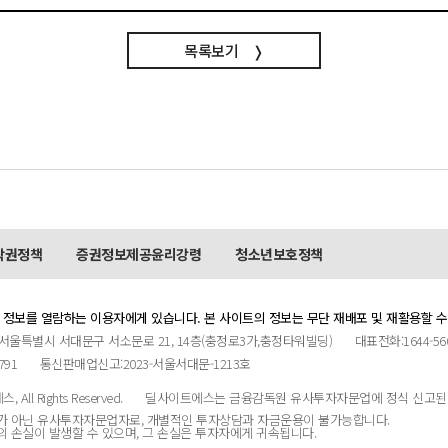
목록보기
❭
작권정책
증권정보제공윤리강령
청소년보호정책
 정보를 열람하는 이용자에게 있습니다. 본 사이트의 정보는 무단 재배포 및 재활용할 수
서울특별시 서대문구 서소문로 21, 14층(충정로3가,충정타워빌딩)
대표전화:1644-56
6월 베스트 전문가 - 박재호 전문가
791
통신판매업신고:2023-서울서대문-1213호
All Rights Reserved.
딜사이트에스는 금융감독원 유사투자자문업에 정식 신고된 
가 아닌 유사투자자문업자로, 개별적인 투자상담과 자금운용이 불가능합니다.
 손실이 발생할 수 있으며, 그 손실은 투자자에게 귀속됩니다.