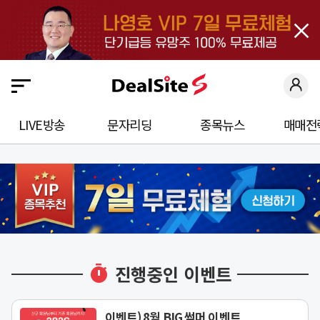
close
딜
사
이
트
S
LIVE방송
문자리딩
종목뉴스
매매전
에
오
신
것
을
환
timer
진행중인 이벤트
영
합
이벤트) 8월 BIG 썸머 이벤트