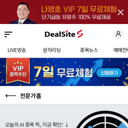
close
딜
사
이
트
S
LIVE방송
문자리딩
종목뉴스
매매전
에
오
신
것
을
⟵
전문가홈
환
영
합
오늘의 AI 종목 픽, 지금 확인! ↓