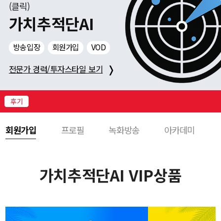
니
(클릭)
다!
가치추적단AI
로
그
방송입장
회원가입
VOD
인
하
❭
전문가 경력/투자스타일 보기
시
고
다
후기
양
한
회원가입
프로필
녹화방송
아카데미
서
비
스
를
가치추적단AI VIP상품
받
아
보
세
요!