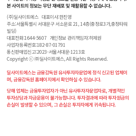
목
본 사이트의 정보는 무단 재배포 및 재활용할 수 없습니다.
뉴
(주)딜사이트에스 대표이사:한진영
스
주소:서울특별시 서대문구 서소문로 21, 14층(충정로3가,충정타워
빌딩)
대표전화:1644-5607 개인정보 관리책임자:허제원
매
❯
사업자등록번호:182-87-01791
매
통신판매업신고:2023-서울서대문-1213호
전
Copyright ⓒ ㈜딜사이트에스, All Rights Reserved.
략
딜사이트에스는 금융감독원 유사투자자문업에 정식 신고된 업체이
며, 금융감독원 홈페이지에서 확인하실 수 있습니다.
회
❯
당해 업체는 금융투자업자가 아닌 유사투자자문업자로, 개별적인
원
투자상담과 자금운용이 불가능합니다. 투자결과에 따라 투자원금의
후
손실이 발생할 수 있으며, 그 손실은 투자자에게 귀속됩니다.
기
아
❯