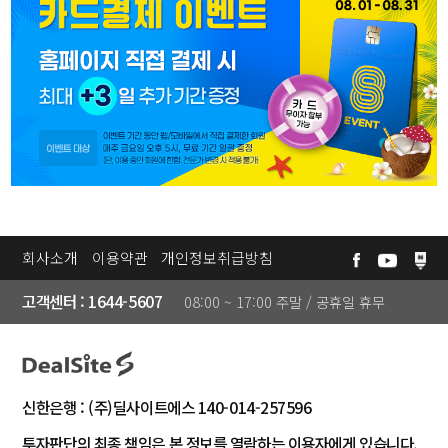
로
마
회
그
이
원
인
페
가
이
입
LIVE
❯
지
방
송
회사소개
이용약관
개인정보취급방침
문
❯
고객센터 : 1644-5607
08:00 ~ 17:00 주말 / 공휴일 휴무
자
리
딩
신한은행 : (주)딜사이트에스 140-014-257596
종
❯
투자판단의 최종 책임은 본 정보를 열람하는 이용자에게 있습니다.