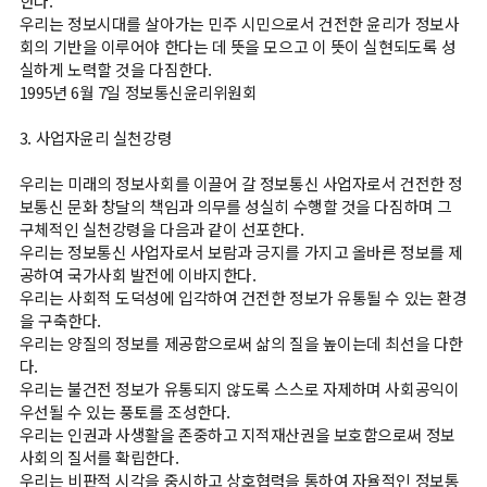
한다.
목
우리는 정보시대를 살아가는 민주 시민으로서 건전한 윤리가 정보사
뉴
회의 기반을 이루어야 한다는 데 뜻을 모으고 이 뜻이 실현되도록 성
스
실하게 노력할 것을 다짐한다.
1995년 6월 7일 정보통신윤리위원회
3. 사업자윤리 실천강령
매
❯
매
우리는 미래의 정보사회를 이끌어 갈 정보통신 사업자로서 건전한 정
전
보통신 문화 창달의 책임과 의무를 성실히 수행할 것을 다짐하며 그
구체적인 실천강령을 다음과 같이 선포한다.
략
우리는 정보통신 사업자로서 보람과 긍지를 가지고 올바른 정보를 제
공하여 국가사회 발전에 이바지한다.
우리는 사회적 도덕성에 입각하여 건전한 정보가 유통될 수 있는 환경
회
❯
을 구축한다.
원
우리는 양질의 정보를 제공함으로써 삶의 질을 높이는데 최선을 다한
후
다.
우리는 불건전 정보가 유통되지 않도록 스스로 자제하며 사회공익이
기
우선될 수 있는 풍토를 조성한다.
우리는 인권과 사생활을 존중하고 지적재산권을 보호함으로써 정보
사회의 질서를 확립한다.
아
❯
우리는 비판적 시각을 중시하고 상호협력을 통하여 자율적인 정보통