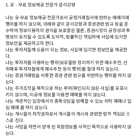
니
1. 유ㆍ무료 정보제공 전문가 윤리강령
다!
나는 유·무료 정보제공 전문가로서 공정거래질서에 반하는 매매거래
로
행위를 하지 않으며, 아래와 같이 윤리강령과 증권관련 법규 등을 준
그
수하여 정보이용자의 권익을 보호함은 물론, 증권시장의 공정성과 투
인
명성이 유지될 수 있도록 도덕적, 법률적인 책임하에 사실에 입각한
하
정보만을 제공하고자 한다.
시
나는 투자자들께 도움이 되는 정보, 사실에 입각한 정보만을 제공한
고
다.
다
나는 투자자를 이용하는 행위(보유물량 정리하기 위한 매수추천, 선
양
취매후 투자자들에게 매수추천 등의 행위)를 절대 하지 않는다.
한
나는 증권거래법을 비롯한 증권 관련 법규를 위반하는 행위를 하지 않
서
는다.
나는 주가조작을 목적으로 하는 루머(확인되지 않은 사실)를 유포시
비
키지 않으며, 미공개 정보를 이용한 매매를 하지 않는다.
스
나는 객관적인 입장에서의 종목상담을 방해할 수 있는 위탁 매매나 일
를
임 매매 를 하지 않는다.
받
나는 게시물의 저작권자로서 게시물의 게시와 관련한 법적 책임은 스
아
스로 진다.
보
나는 사업을 하면서 얻게 된 회원정보를 사적인 목적으로 사용하지 않
세
는다.
요!