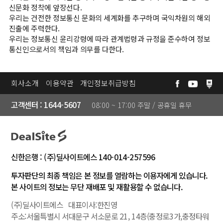
카
신문화 정착에 앞장선다.
우리는 건전한 정보통신 문화의 세계화를 추구하며 국익차원의 해외
데
진출에 주력한다.
미
우리는 정보통신 윤리강령에 따라 관계법령과 규정을 준수하여 정보
통신인으로서의 책임과 의무를 다한다.
고
❯
객
회사소개
이용약관
개인정보취급방침
센
고객센터 : 1644-5607
08:00 ~ 17:00 주말 / 공휴일 휴무
터
공
지
신한은행 : (주)딜사이트에스 140-014-257596
사
투자판단의 최종 책임은 본 정보를 열람하는 이용자에게 있습니다.
항
본 사이트의 정보는 무단 재배포 및 재활용할 수 없습니다.
자
(주)딜사이트에스 대표이사:한진영
주
주소:서울특별시 서대문구 서소문로 21, 14층(충정로3가,충정타워