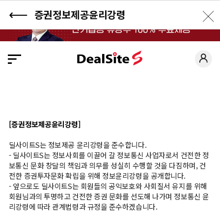
⟵
╳
증권정보제공윤리강령
close
딜
사
이
트
S
에
오
[증권정보제공윤리강령]
신
것
딜사이트S는 정보제공 윤리강령을 준수합니다.
- 딜사이트S는 정보사회를 이끌어 갈 정보통신 사업자로서 건전한 정
을
보통신 문화 창달의 책임과 의무를 성실히 수행할 것을 다짐하며, 건
환
전한 증권투자문화 확립을 위해 정보윤리강령을 공개합니다.
- 앞으로도 딜사이트S는 회원들의 공익보호와 사회질서 유지를 위해
영
회원님과의 투명하고 건전한 증권 문화를 선도해 나가며 정보통신 윤
합
리강령에 따라 관계법령과 규정을 준수하겠습니다.