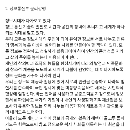
2. 정보통신부 윤리강령
정보시대가 다가오고 있다.
로
마
회
정보 통신 기술의 발달로 시간과 공간의 장벽이 무너지고 세계가 하나
그
이
원
되는 시대를 맞고 있다.
인
페
가
우리 모두는 정보시대의 주인이 되어 유익한 정보를 서로 나누고 인류
이
입
의 행복과 높은 이상이 실현되는 사회를 만들어야 할 책임이 있다. 모
LIVE
❯
지
든 정보는 정확하고 성실하게 활용되어야 하며 인간의 존엄성을 지키
방
고 삶의 품위를 높이는데 이용되어야 한다.
송
개인의 창의력과 조직의 능률을 향상시키며 나라의 발전과 민족문화
의 창조적 계승을 도모하고 세계가 더불어 번영하는 데 이바지하도록
정보 문화를 가꾸어 나가야 한다.
우리는 정보의 제공과 활용에 있어 서로의 인권을 존중하고 나라의 법
문
❯
질서를 준수하며 국민 정서에 맞는 미풍양속을 바로 세우는 시민의식
자
형성에 앞장선다. 바른 언어를 사용하고 공중도덕을 지킴으로써 정보
리
질서를 확립하고 국가의 기밀이나 개인의 사생활과 지적재산권은 보
딩
호하되 유용한 정보는 함께 나누는 마음가짐이 새로운 가치관으로 뿌
리 내리도록 노력한다.
아울러 모든 개인과 지역에 정보의 공개와 활용의 혜택이 골고루 돌아
가도록 힘씀으로써 밝고 정의로운 복지 사회를 이룩하는 데 최선을 다
종
❯