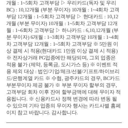
개월 : 1~5회차 고객부담 ▷ 우리카드(독자 및 우리
BC) : 10,12개월 (부분 무이자) 10개월 : 1~4회차 고객
부담 12개월 : 1~5회차 고객부담 ▷ 현대카드 : 10,12
로
마
회
개월 (부분 무이자) 10개월 : 1~5회차 고객부담 12개
그
이
원
월 : 1~6회차 고객부담 ▷ 하나카드 : 6,10,12개월 (부
인
페
가
분 무이자) 6개월 : 1~3회차 고객부담 10개월 : 1~4회
이
입
차 고객부담 12개월 : 1~5회차 고객부담 ※ 5만원 이
LIVE
❯
지
상 결제 시 적용(현대카드 1만원 이상 결제 시 적용)
방
※ 전자상거래 PG업종에만 해당되며, 그외 업종은
송
적용 불가 (제약, 등록금, 도시가스 등) ※ 이벤트 적
용 제외 대상 : 법인/기업/체크/선불/기프트/하이브리
드/은행계열 카드 ※ 수협, 광주카드의 경우, BC카드
문
❯
부분무이자 제공 불가 ※ 부분 무이자 할부의 경우,
자
고객부담 회차 이후 잔여 할부금액에 대해 무이자 적
리
용됩니다. ※ 신용카드사 정책 변경에 따라 변동 될
딩
수 있으며 기타 업종의 무이자 행사는 카드사별 홈페
이지 참고 바랍니다. 감사합니다.
종
❯