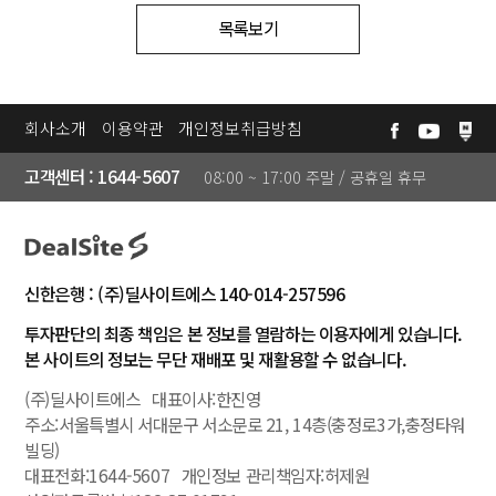
목
목록보기
뉴
스
회사소개
이용약관
개인정보취급방침
매
❯
고객센터 : 1644-5607
08:00 ~ 17:00 주말 / 공휴일 휴무
매
전
략
신한은행 : (주)딜사이트에스 140-014-257596
회
❯
투자판단의 최종 책임은 본 정보를 열람하는 이용자에게 있습니다.
원
본 사이트의 정보는 무단 재배포 및 재활용할 수 없습니다.
후
(주)딜사이트에스 대표이사:한진영
기
주소:서울특별시 서대문구 서소문로 21, 14층(충정로3가,충정타워
빌딩)
대표전화:1644-5607 개인정보 관리책임자:허제원
아
❯