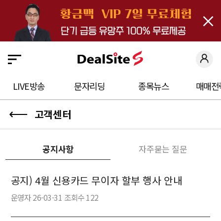
close
딜
사
이
트
S
LIVE방송
문자리딩
종목뉴스
매매전
에
⟵
고객센터
오
신
것
공지사항
자주묻는 질문
을
환
공지) 4월 신용카드 무이자 할부 행사 안내
영
운영자 26-03-31 조회수 122
합