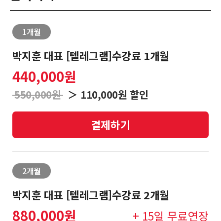
1개월
로
마
회
그
이
원
박지훈 대표 [텔레그램]수강료 1개월
인
페
가
440,000원
이
입
LIVE
❯
지
방
550,000원
＞ 110,000원 할인
송
결제하기
문
❯
자
리
2개월
딩
박지훈 대표 [텔레그램]수강료 2개월
880,000원
+ 15일 무료연장
종
❯