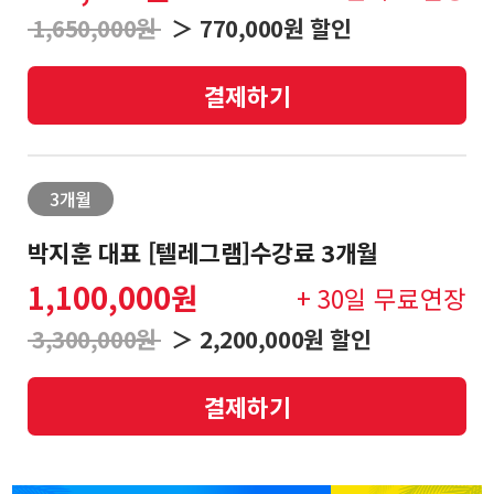
목
1,650,000원
＞ 770,000원 할인
뉴
스
결제하기
매
❯
매
3개월
전
략
박지훈 대표 [텔레그램]수강료 3개월
1,100,000원
+ 30일 무료연장
회
❯
3,300,000원
＞ 2,200,000원 할인
원
후
기
결제하기
아
❯