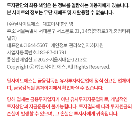
하
투자판단의 최종 책임은 본 정보를 열람하는 이용자에게 있습니다.
는
본 사이트의 정보는 무단 재배포 및 재활용할 수 없습니다.
질
(주)딜사이트에스 대표이사:한진영
문
주소:서울특별시 서대문구 서소문로 21, 14층(충정로3가,충정타워
빌딩)
대표전화:1644-5607 개인정보 관리책임자:허제원
이
❯
사업자등록번호:182-87-01791
벤
통신판매업신고:2023-서울서대문-1213호
트
Copyright ⓒ ㈜딜사이트에스, All Rights Reserved.
딜사이트에스는 금융감독원 유사투자자문업에 정식 신고된 업체이
며, 금융감독원 홈페이지에서 확인하실 수 있습니다.
전
❯
문
당해 업체는 금융투자업자가 아닌 유사투자자문업자로, 개별적인
가
투자상담과 자금운용이 불가능합니다. 투자결과에 따라 투자원금의
상
손실이 발생할 수 있으며, 그 손실은 투자자에게 귀속됩니다.
시
모
집