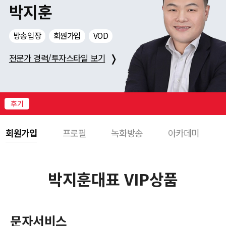
니
박지훈
다!
로
방송입장
회원가입
VOD
그
❭
인
전문가 경력/투자스타일 보기
하
시
고
다
후기
양
한
회원가입
프로필
녹화방송
아카데미
서
비
스
를
박지훈대표 VIP상품
받
아
보
세
문자서비스
요!