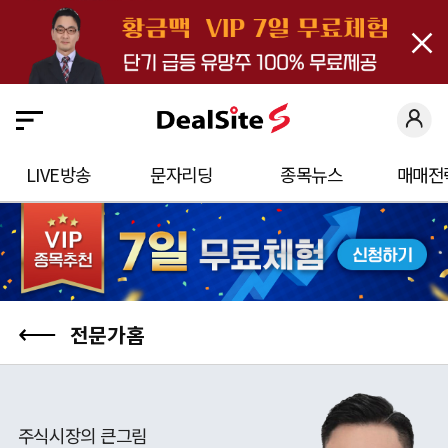
close
딜
사
이
트
S
LIVE방송
문자리딩
종목뉴스
매매전
에
오
신
것
을
⟵
전문가홈
환
영
합
주식시장의 큰그림