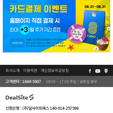
카
데
미
고
❯
객
센
터
공
회사소개
이용약관
개인정보취급방침
지
고객센터 : 1644-5607
08:00 ~ 17:00 주말 / 공휴일 휴무
사
항
자
주
신한은행 : (주)딜사이트에스 140-014-257596