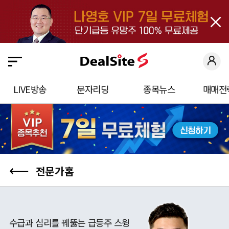
close
딜
사
이
트
S
LIVE방송
문자리딩
종목뉴스
매매전
에
오
신
것
을
⟵
전문가홈
환
영
합
수급과 심리를 꿰뚫는 급등주 스윙