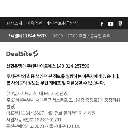
회사소개
이용약관
개인정보취급방침
로
마
회
그
이
원
고객센터 : 1644-5607
인
페
가
08:00 ~ 17:00 주말 / 공휴일 휴무
이
입
LIVE
❯
지
방
송
신한은행 : (주)딜사이트에스 140-014-257596
투자판단의 최종 책임은 본 정보를 열람하는 이용자에게 있습니다.
문
❯
본 사이트의 정보는 무단 재배포 및 재활용할 수 없습니다.
자
(주)딜사이트에스 대표이사:한진영
리
주소:서울특별시 서대문구 서소문로 21, 14층(충정로3가,충정타워
딩
빌딩)
대표전화:1644-5607 개인정보 관리책임자:허제원
사업자등록번호:182-87-01791
종
❯
통신판매업신고:2023-서울서대문-1213호