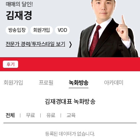
니
매매의 달인!
다!
김재경
로
그
방송입장
회원가입
VOD
인
하
❭
전문가 경력/투자스타일 보기
시
고
다
후기
양
한
회원가입
프로필
녹화방송
아카데미
서
비
스
김재경대표 녹화방송
를
받
전체
무료
유료
교육
아
보
세
등록된 데이터가 없습니다.
요!