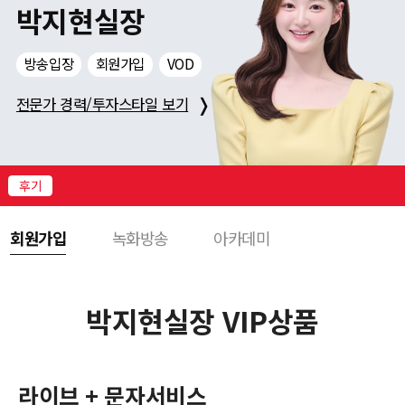
니
박지현실장
다!
로
방송입장
회원가입
VOD
그
❭
인
전문가 경력/투자스타일 보기
하
시
고
다
후기
양
한
회원가입
녹화방송
아카데미
서
비
스
를
박지현실장 VIP상품
받
아
보
세
라이브 + 문자서비스
요!