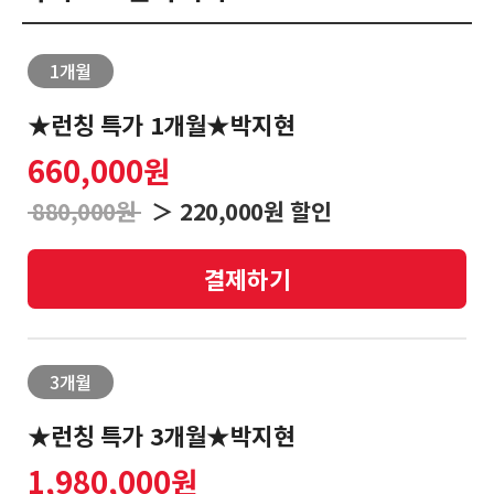
1개월
로
마
회
그
이
원
★런칭 특가 1개월★박지현
인
페
가
660,000원
이
입
LIVE
❯
지
방
880,000원
＞ 220,000원 할인
송
결제하기
문
❯
자
리
3개월
딩
★런칭 특가 3개월★박지현
1,980,000원
종
❯