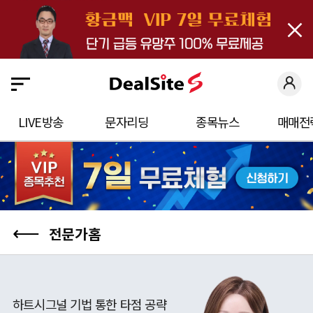
close
딜
사
이
트
S
LIVE방송
문자리딩
종목뉴스
매매전
에
오
신
것
을
⟵
전문가홈
환
영
합
하트시그널 기법 통한 타점 공략