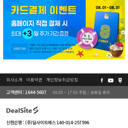
카
데
미
고
❯
객
센
터
공
회사소개
이용약관
개인정보취급방침
지
고객센터 : 1644-5607
08:00 ~ 17:00 주말 / 공휴일 휴무
사
항
자
주
신한은행 : (주)딜사이트에스 140-014-257596