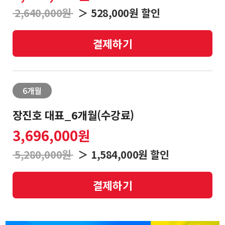
목
2,640,000원
＞ 528,000원 할인
뉴
스
결제하기
매
❯
매
6개월
전
략
장진호 대표_6개월(수강료)
3,696,000원
회
❯
5,280,000원
＞ 1,584,000원 할인
원
후
기
결제하기
아
❯