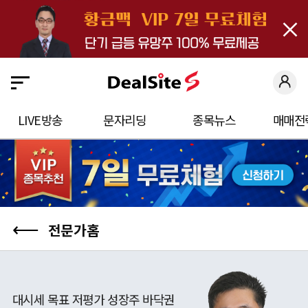
close
딜
사
이
트
S
LIVE방송
문자리딩
종목뉴스
매매전
에
오
신
것
을
⟵
전문가홈
환
영
합
대시세 목표 저평가 성장주 바닥권