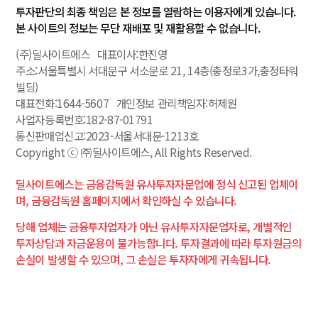
하
투자판단의 최종 책임은 본 정보를 열람하는 이용자에게 있습니다.
는
본 사이트의 정보는 무단 재배포 및 재활용할 수 없습니다.
질
(주)딜사이트에스 대표이사:한진영
문
주소:서울특별시 서대문구 서소문로 21, 14층(충정로3가,충정타워
빌딩)
대표전화:1644-5607 개인정보 관리책임자:허제원
이
❯
사업자등록번호:182-87-01791
벤
통신판매업신고:2023-서울서대문-1213호
트
Copyright ⓒ ㈜딜사이트에스, All Rights Reserved.
딜사이트에스는 금융감독원 유사투자자문업에 정식 신고된 업체이
며, 금융감독원 홈페이지에서 확인하실 수 있습니다.
전
❯
문
당해 업체는 금융투자업자가 아닌 유사투자자문업자로, 개별적인
가
투자상담과 자금운용이 불가능합니다. 투자결과에 따라 투자원금의
상
손실이 발생할 수 있으며, 그 손실은 투자자에게 귀속됩니다.
시
모
집