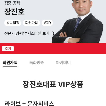
니
집중 공략
다!
장진호
로
그
방송입장
회원가입
VOD
인
하
❭
전문가 경력/투자스타일 보기
시
고
다
후기
양
한
회원가입
녹화방송
아카데미
서
비
스
를
장진호대표 VIP상품
받
아
보
세
라이브 + 문자서비스
요!