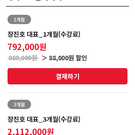
1개월
로
마
회
그
이
원
장진호 대표_1개월(수강료)
인
페
가
792,000원
이
입
LIVE
❯
지
방
880,000원
＞ 88,000원 할인
송
결제하기
문
❯
자
리
3개월
딩
장진호 대표_3개월(수강료)
2,112,000원
종
❯