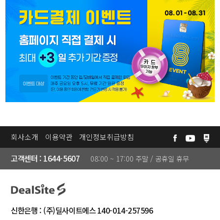
카
데
미
고
❯
객
센
터
공
회사소개
이용약관
개인정보취급방침
지
고객센터 : 1644-5607
08:00 ~ 17:00 주말 / 공휴일 휴무
사
항
자
주
신한은행 : (주)딜사이트에스 140-014-257596